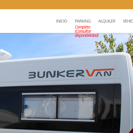
INICIO
PARKING
ALQUILER
VEHI
Completo
(Consultar
disponibilidad)